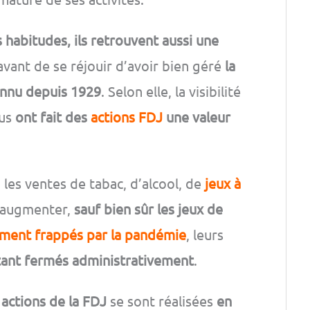
 habitudes, ils retrouvent aussi une
 avant de se réjouir d’avoir bien géré
la
onnu depuis 1929
. Selon elle, la visibilité
nus
ont fait des
actions FDJ
une valeur
, les ventes de tabac, d’alcool, de
jeux à
 augmenter,
sauf bien sûr les jeux de
ment frappés par la pandémie
, leurs
tant fermés administrativement
.
actions de la FDJ
se sont réalisées
en