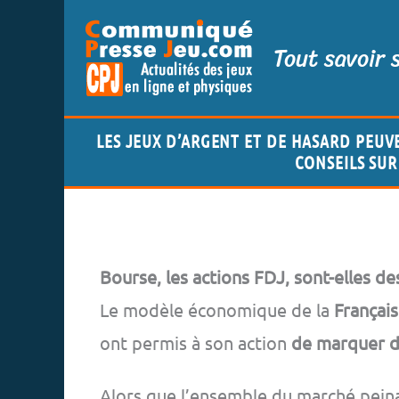
Aller
Tout savoir 
au
contenu
LES JEUX D’ARGENT ET DE HASARD PEUV
CONSEILS SUR 
Bourse, les actions FDJ, sont-elles des
Le modèle économique de la
Français
ont permis à son action
de marquer d
Alors que l’ensemble du marché peina