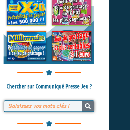
Chercher sur Communiqué Presse Jeu ?
R
e
c