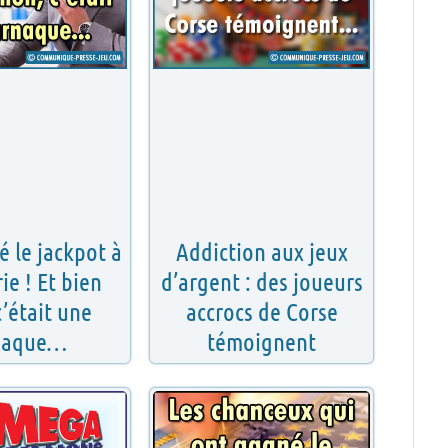
é le jackpot à
Addiction aux jeux
rie ! Et bien
d’argent : des joueurs
c’était une
accrocs de Corse
naque…
témoignent