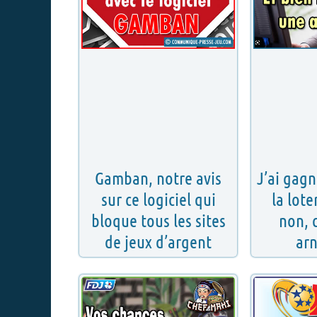
Gamban, notre avis
J’ai gagn
sur ce logiciel qui
la lote
bloque tous les sites
non, 
de jeux d’argent
ar