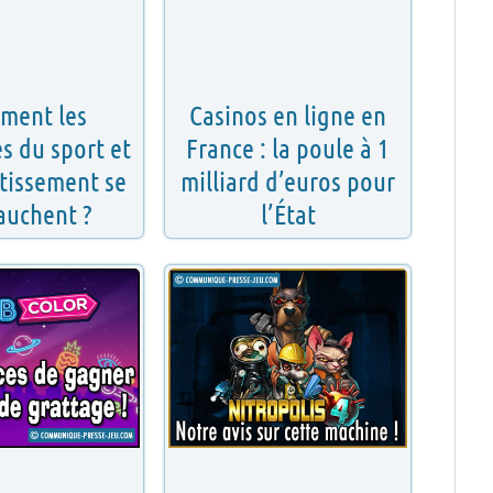
ment les
Casinos en ligne en
es du sport et
France : la poule à 1
tissement se
milliard d’euros pour
auchent ?
l’État