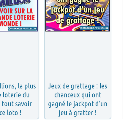
lions, la plus
Jeux de grattage : les
 loterie du
chanceux qui ont
tout savoir
gagné le jackpot d’un
ce loto !
jeu à gratter !