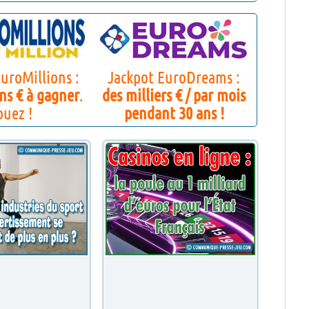
uroMillions :
Jackpot EuroDreams :
ons € à gagner
.
des milliers € / par mois
ouez !
pendant 30 ans !