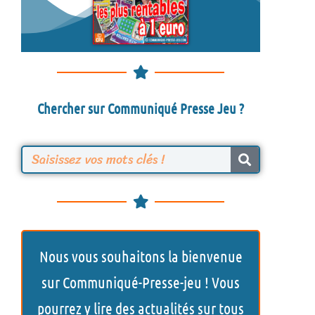
Chercher sur Communiqué Presse Jeu ?
R
e
c
h
Nous vous souhaitons la bienvenue
e
sur Communiqué-Presse-jeu ! Vous
r
pourrez y lire des actualités sur tous