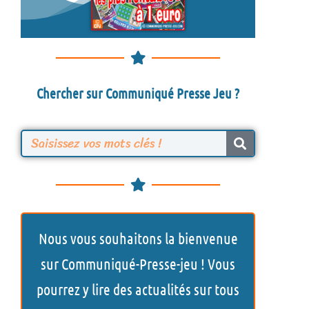
Chercher sur Communiqué Presse Jeu ?
R
e
c
h
Nous vous souhaitons la bienvenue
e
sur Communiqué-Presse-jeu ! Vous
r
pourrez y lire des actualités sur tous
c