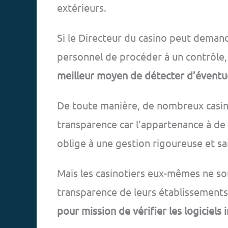
extérieurs.
Si le Directeur du casino peut dema
personnel de procéder à un contrôle
meilleur moyen de détecter d’évent
De toute manière, de nombreux casinos
transparence car l’appartenance à de
oblige à une gestion rigoureuse et sa
Mais les casinotiers eux-mêmes ne so
transparence de leurs établissement
pour mission de vérifier les logiciel