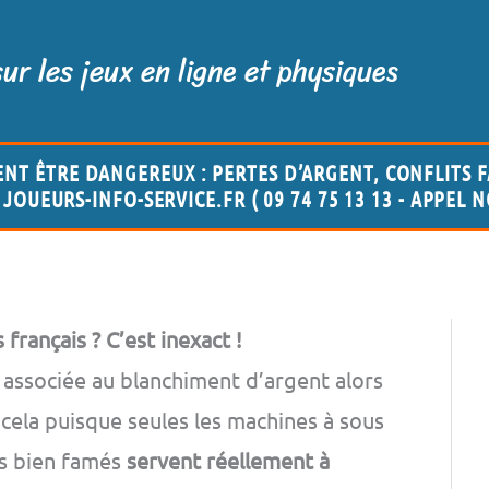
sur les jeux en ligne et physiques
ENT ÊTRE DANGEREUX : PERTES D’ARGENT, CONFLITS F
JOUEURS-INFO-SERVICE.FR ( 09 74 75 13 13 - APPEL 
français ? C’est inexact !
 associée au blanchiment d’argent alors
t cela puisque seules les machines à sous
ès bien famés
servent réellement à