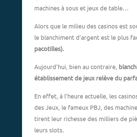
machines à sous et jeux de table…
Alors que le milieu des casinos est 
le blanchiment d’argent est le plus fa
pacotilles).
Aujourd’hui, bien au contraire,
blanchi
établissement de jeux relève du parfai
En effet, à l’heure actuelle, les casin
des Jeux, le fameux PBJ, des machines
tirent leur richesse des milliers de p
leurs slots.