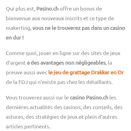
Qui plus est,
Pasino.ch
offre un bonus de
bienvenue aux nouveaux inscrits et ce type de
makerting,
vous ne le trouverez pas dans un casino
en dur !
Comme quoi, jouer en ligne sur des sites de jeux
d’argent
a des avantages non négligeables
, la
preuve aussi avec
le jeu de grattage Drakkar en Or
de la FDJ qui n’existe pas chez les détaillants.
Vous trouverez aussi sur le
casino Pasino.ch
les
dernières actualités des casinos, des conseils, des
astuces, des stratégies de jeux et plein d’autres
articles pertinents.