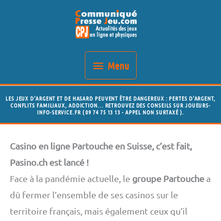
Aller
Menu
au
contenu
Menu
LES JEUX D’ARGENT ET DE HASARD PEUVENT ÊTRE DANGEREUX : PERTES D’ARGENT,
CONFLITS FAMILIAUX, ADDICTION... RETROUVEZ DES CONSEILS SUR JOUEURS-
INFO-SERVICE.FR ( 09 74 75 13 13 - APPEL NON SURTAXÉ ).
Casino en ligne Partouche en Suisse, c’est fait,
Pasino.ch est lancé !
Face à la pandémie actuelle, le
groupe Partouche
a
dû fermer l’ensemble de ses casinos sur le
territoire français, mais également ceux qu’il