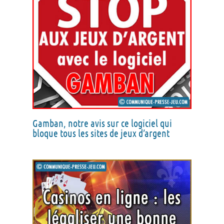
Gamban, notre avis sur ce logiciel qui
bloque tous les sites de jeux d’argent