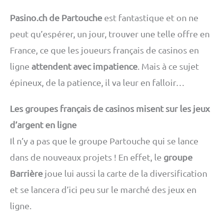
Pasino.ch de Partouche
est fantastique et on ne
peut qu’espérer, un jour, trouver une telle offre en
France, ce que les joueurs français de casinos en
ligne
attendent avec impatience
. Mais à ce sujet
épineux, de la patience, il va leur en falloir…
Les groupes français de casinos misent sur les jeux
d’argent en ligne
Il n’y a pas que le groupe Partouche qui se lance
dans de nouveaux projets ! En effet, le
groupe
Barrière
joue lui aussi la carte de la diversification
et se lancera d’ici peu sur le marché des jeux en
ligne.