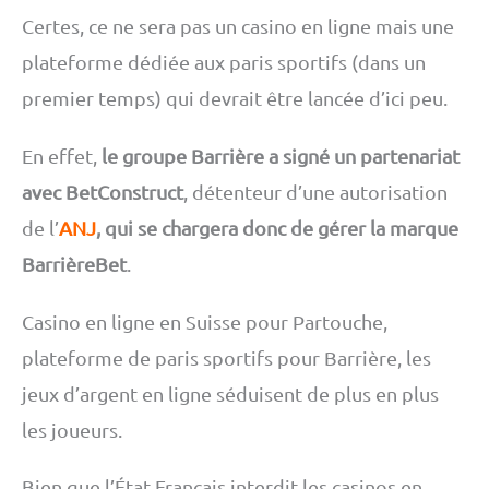
Certes, ce ne sera pas un casino en ligne mais une
plateforme dédiée aux paris sportifs (dans un
premier temps) qui devrait être lancée d’ici peu.
En effet,
le groupe Barrière a signé un partenariat
avec BetConstruct
, détenteur d’une autorisation
de l’
ANJ
, qui se chargera donc de gérer la marque
BarrièreBet
.
Casino en ligne en Suisse pour Partouche,
plateforme de paris sportifs pour Barrière, les
jeux d’argent en ligne séduisent de plus en plus
les joueurs.
Bien que l’État Français interdit les casinos en