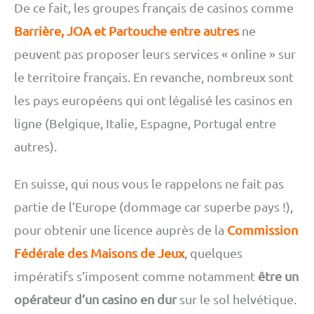
De ce fait, les groupes français de casinos comme
Barrière, JOA et Partouche entre autres
ne
peuvent pas proposer leurs services « online » sur
le territoire français. En revanche, nombreux sont
les pays européens qui ont légalisé les casinos en
ligne (Belgique, Italie, Espagne, Portugal entre
autres).
En suisse, qui nous vous le rappelons ne fait pas
partie de l’Europe (dommage car superbe pays !),
pour obtenir une licence auprès de la
Commission
Fédérale des Maisons de Jeux
, quelques
impératifs s’imposent comme notamment
être un
opérateur d’un casino en dur
sur le sol helvétique.