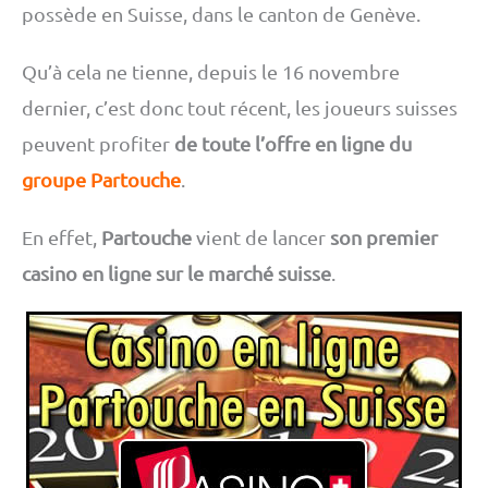
possède en Suisse, dans le canton de Genève.
Qu’à cela ne tienne, depuis le 16 novembre
dernier, c’est donc tout récent, les joueurs suisses
peuvent profiter
de toute l’offre en ligne du
groupe Partouche
.
En effet,
Partouche
vient de lancer
son premier
casino en ligne sur le marché suisse
.