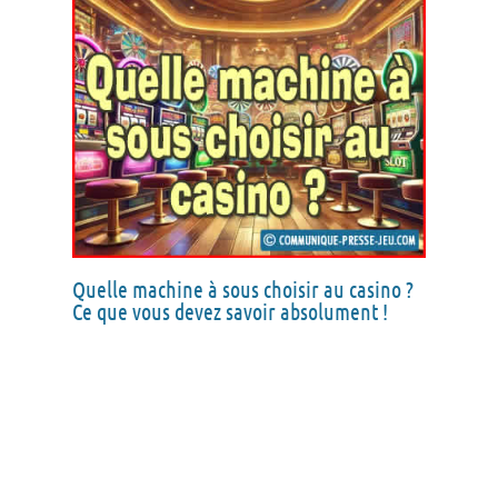
Quelle machine à sous choisir au casino ?
Ce que vous devez savoir absolument !