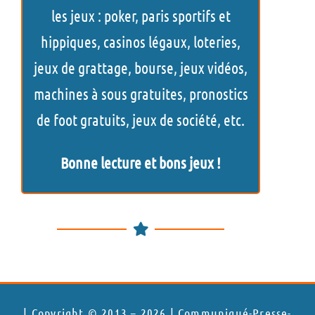
c
les jeux : poker, paris sportifs et
h
hippiques, casinos légaux, loteries,
e
jeux de grattage, bourse, jeux vidéos,
r
machines à sous gratuites, pronostics
de foot gratuits, jeux de société, etc.
Bonne lecture et bons jeux !
| Copyright © 2013 – 2026 | Communiqué-Presse-