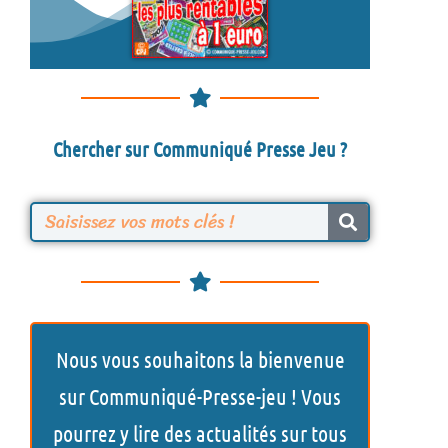
Chercher sur Communiqué Presse Jeu ?
R
e
c
h
Nous vous souhaitons la bienvenue
e
sur Communiqué-Presse-jeu ! Vous
r
pourrez y lire des actualités sur tous