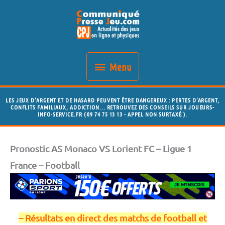
Aller
Menu
au
contenu
Menu
LES JEUX D’ARGENT ET DE HASARD PEUVENT ÊTRE DANGEREUX : PERTES D’ARGENT,
CONFLITS FAMILIAUX, ADDICTION... RETROUVEZ DES CONSEILS SUR JOUEURS-
INFO-SERVICE.FR ( 09 74 75 13 13 - APPEL NON SURTAXÉ ).
Pronostic AS Monaco VS Lorient FC – Ligue 1
France – Football
– Résultats en direct des matchs de football et