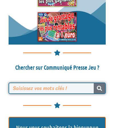
Chercher sur Communiqué Presse Jeu ?
R
e
c
h
Nous vous souhaitons la bienvenue