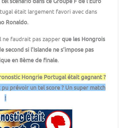
 tel scénario dans ce Groupe F de l’Euro
ortugal était largement favori avec dans
ano Ronaldo
.
 il ne faudrait pas zapper
que les Hongrois
e second si l’Islande ne s’impose pas
ique en 8ème de finale
.
pronostic Hongrie Portugal était gagnant ?
t pu prévoir un tel score ? Un super match
!