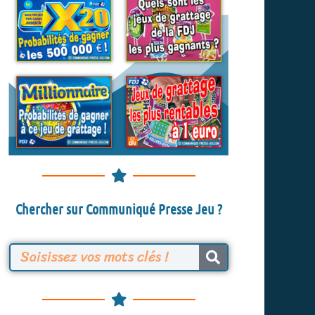
Chercher sur Communiqué Presse Jeu ?
R
e
c