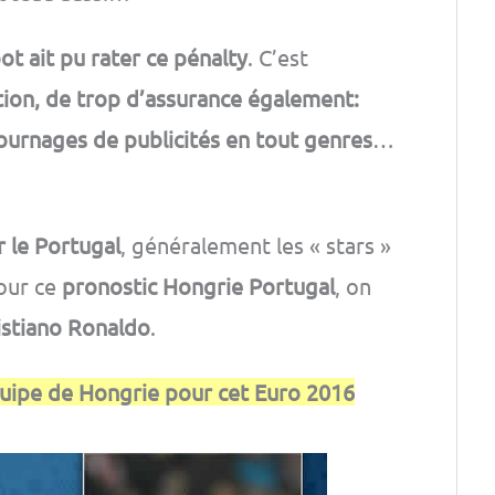
ot ait pu rater ce pénalty
. C’est
ion, de trop d’assurance également:
tournages de publicités en tout genres
…
r le Portugal
, généralement les « stars »
our ce
pronostic Hongrie Portugal
, on
ristiano Ronaldo
.
’équipe de Hongrie pour cet Euro 2016