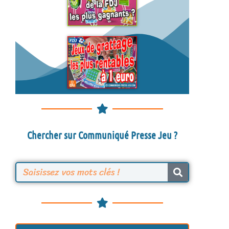
Chercher sur Communiqué Presse Jeu ?
R
e
c