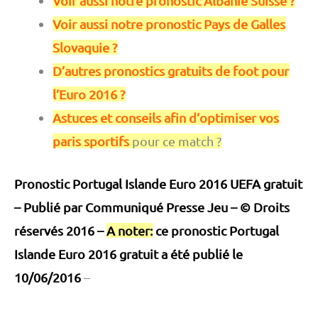
Voir aussi notre pronostic Albanie Suisse ?
Voir aussi notre pronostic Pays de Galles
Slovaquie ?
D’autres pronostics gratuits de foot pour
l’Euro 2016 ?
Astuces et conseils afin d’optimiser vos
paris sportifs
pour ce match ?
Pronostic Portugal Islande Euro 2016 UEFA gratuit
– Publié par
Communiqué Presse Jeu
– © Droits
réservés 2016 –
A noter:
ce pronostic Portugal
Islande Euro 2016 gratuit a été publié le
10/06/2016
–