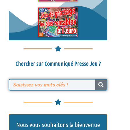
Chercher sur Communiqué Presse Jeu ?
R
e
c
h
Nous vous souhaitons la bienvenue