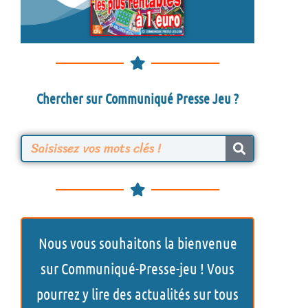
Chercher sur Communiqué Presse Jeu ?
R
e
c
h
Nous vous souhaitons la bienvenue
e
sur Communiqué-Presse-jeu ! Vous
r
pourrez y lire des actualités sur tous