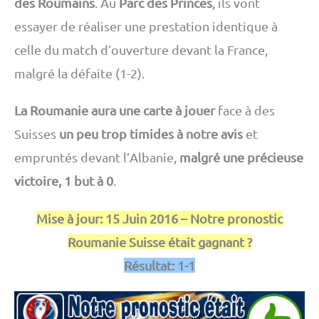
des Roumains
. Au
Parc des Princes
, ils vont
essayer de réaliser une prestation identique à
celle du match d’ouverture devant la France,
malgré la défaite (1-2).
La Roumanie aura une carte à jouer
face à des
Suisses
un peu trop timides à notre avis
et
empruntés devant l’Albanie,
malgré une précieuse
victoire, 1 but à 0
.
Mise à jour: 15 Juin 2016 – Notre pronostic
Roumanie Suisse était gagnant ?
Résultat: 1-1