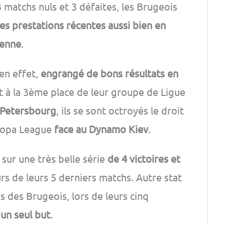
 matchs nuls et 3 défaites, les Brugeois
es prestations récentes aussi bien en
éenne
.
en effet,
engrangé de bons résultats en
 à la 3ème place de leur groupe de Ligue
t-Petersbourg
, ils se sont octroyés le droit
uropa League
face au Dynamo Kiev
.
 sur une très belle série
de 4 victoires et
rs de leurs 5 derniers matchs. Autre stat
 des Brugeois, lors de leurs cinq
’un seul but
.