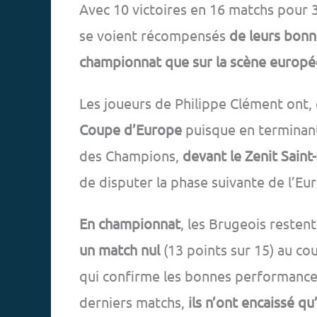
Avec 10 victoires en 16 matchs pour 3
se voient récompensés
de leurs bonn
championnat que sur la scène europ
Les joueurs de Philippe Clément ont, 
Coupe d’Europe
puisque en terminant
des Champions,
devant le Zenit Sain
de disputer la phase suivante de l’E
En championnat
, les Brugeois restent
un match nul
(13 points sur 15) au cou
qui confirme les bonnes performances
derniers matchs,
ils n’ont encaissé qu