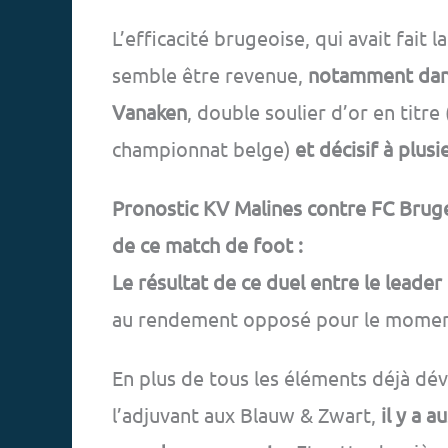
L’efficacité brugeoise, qui avait fait l
semble être revenue,
notamment dans
Vanaken
, double soulier d’or en titr
championnat belge)
et décisif à plus
Pronostic KV Malines contre FC Bruges
de ce match de foot :
Le résultat de ce duel entre le leade
au rendement opposé pour le mome
En plus de tous les éléments déjà d
l’adjuvant aux Blauw & Zwart,
il y a a