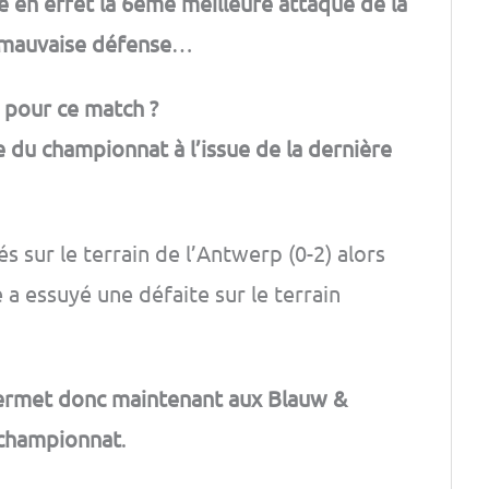
 en effet la 6ème meilleure attaque de la
 mauvaise défense
…
 pour ce match ?
te du championnat à l’issue de la dernière
 sur le terrain de l’Antwerp (0-2) alors
 a essuyé une défaite sur le terrain
ermet donc maintenant aux Blauw &
 championnat
.