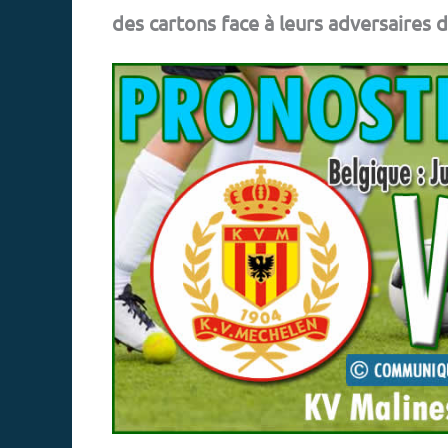
des cartons face à leurs adversaires d