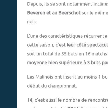
Depuis, ils se sont notamment incliné
Beveren et au Beerschot
sur le même 
nuls.
L’une des caractéristiques récurrente
cette saison,
c’est leur côté spectacul
soit un total de 55 buts en 16 match
moyenne bien supérieure à 3 buts pa
Les Malinois ont inscrit au moins 1 b
début du championnat.
14, c’est aussi le nombre de rencontre