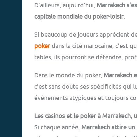
D’ailleurs, aujourd’hui,
Marrakech s’e
capitale mondiale du poker-loisir
.
Si beaucoup de joueurs apprécient de 
poker
dans la cité marocaine, c’est q
tables, ils pourront se détendre, profi
Dans le monde du poker,
Marrakech es
c’est sans doute ses spécificités qui l
évènements atypiques et toujours co
Les casinos et le poker à Marrakech, u
Si chaque année,
Marrakech attire un