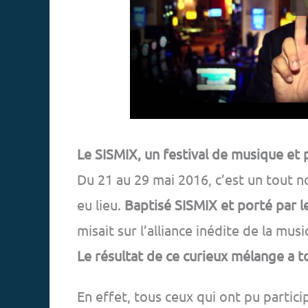
Le SISMIX, un festival de musique et
Du 21 au 29 mai 2016, c’est un tout 
eu lieu.
Baptisé SISMIX et porté par 
misait sur l’alliance inédite de la mu
Le résultat de ce curieux mélange a to
En effet, tous ceux qui ont pu partic