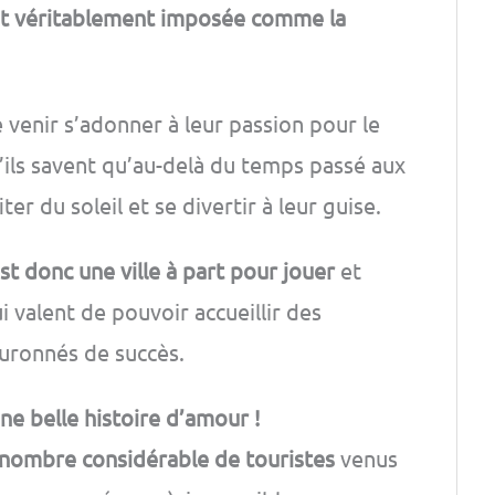
st véritablement imposée comme la
venir s’adonner à leur passion pour le
u’ils savent qu’au-delà du temps passé aux
ter du soleil et se divertir à leur guise.
t donc une ville à part pour jouer
et
ui valent de pouvoir accueillir des
uronnés de succès.
ne belle histoire d’amour !
 nombre considérable de touristes
venus