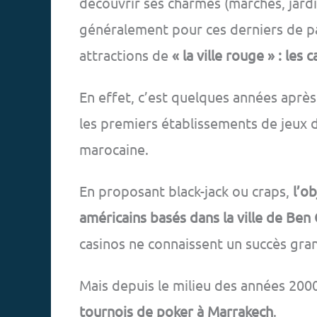
découvrir ses charmes (marchés, jard
généralement pour ces derniers de pa
attractions de
« la ville rouge » : les 
En effet, c’est quelques années après
les premiers établissements de jeux d’
marocaine.
En proposant black-jack ou craps,
l’ob
américains basés dans la ville de Ben 
casinos ne connaissent un succès gran
Mais depuis le milieu des années 200
tournois de poker à Marrakech
.