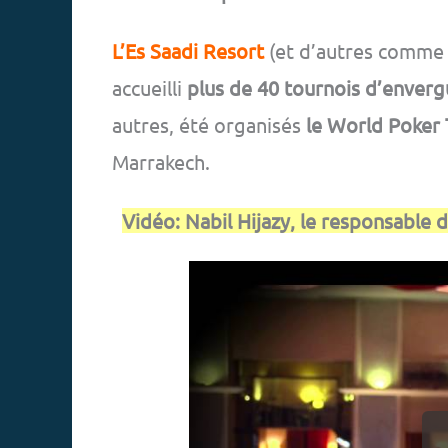
L’Es Saadi Resort
(et d’autres comme
accueilli
plus de 40 tournois d’enverg
autres, été organisés
le World Poker 
Marrakech.
Vidéo: Nabil Hijazy, le responsable