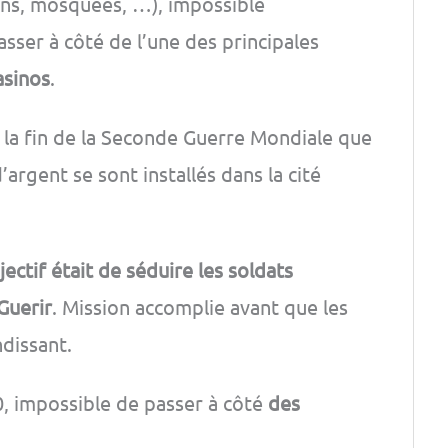
ins, mosquées, …), impossible
sser à côté de l’une des principales
casinos
.
 la fin de la Seconde Guerre Mondiale que
argent se sont installés dans la cité
jectif était de séduire les soldats
Guerir
. Mission accomplie avant que les
dissant.
0, impossible de passer à côté
des