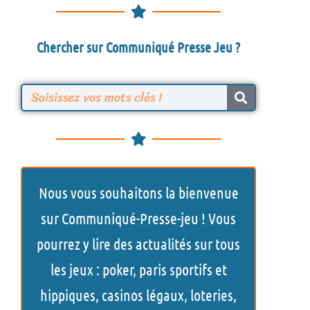
Chercher sur Communiqué Presse Jeu ?
R
e
c
h
Nous vous souhaitons la bienvenue
e
sur Communiqué-Presse-jeu ! Vous
r
pourrez y lire des actualités sur tous
c
les jeux : poker, paris sportifs et
h
hippiques, casinos légaux, loteries,