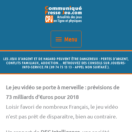
Aller
Menu
au
contenu
Menu
LES JEUX D’ARGENT ET DE HASARD PEUVENT ÊTRE DANGEREUX : PERTES D’ARGENT,
CONFLITS FAMILIAUX, ADDICTION... RETROUVEZ DES CONSEILS SUR JOUEURS-
INFO-SERVICE.FR ( 09 74 75 13 13 - APPEL NON SURTAXÉ ).
Le jeu vidéo se porte à merveille : prévisions de
73 milliards d’€uros pour 2018
Loisir favori de nombreux Français, le jeu vidéo
n’est pas prêt de disparaître, bien au contraire.
Un rapport de
DFC Intelligence
, une société