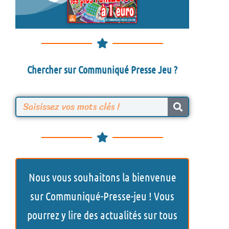
Chercher sur Communiqué Presse Jeu ?
R
e
c
h
Nous vous souhaitons la bienvenue
e
sur Communiqué-Presse-jeu ! Vous
r
pourrez y lire des actualités sur tous
c