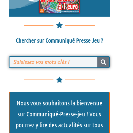
Chercher sur Communiqué Presse Jeu ?
R
e
c
h
Nous vous souhaitons la bienvenue
e
sur Communiqué-Presse-jeu ! Vous
r
pourrez y lire des actualités sur tous
c