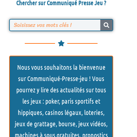
Chercher sur Communiqué Presse Jeu ?
R
e
c
h
Nous vous souhaitons la bienvenue
e
sur Communiqué-Presse-jeu ! Vous
r
pourrez y lire des actualités sur tous
c
les jeux : poker, paris sportifs et
h
hippiques, casinos légaux, loteries,
e
jeux de grattage, bourse, jeux vidéos,
r
machines à sous gratuites, pronostics