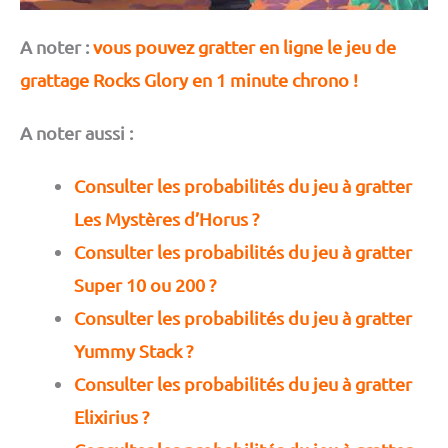
A noter :
vous pouvez gratter en ligne le jeu de
grattage Rocks Glory en 1 minute chrono !
A noter aussi :
Consulter les probabilités du jeu à gratter
Les Mystères d’Horus ?
Consulter les probabilités du jeu à gratter
Super 10 ou 200 ?
Consulter les probabilités du jeu à gratter
Yummy Stack ?
Consulter les probabilités du jeu à gratter
Elixirius ?