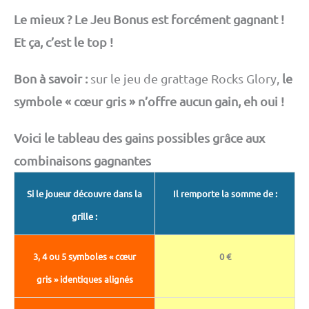
Le mieux ? Le Jeu Bonus est forcément gagnant !
Et ça, c’est le top !
Bon à savoir :
sur le jeu de grattage Rocks Glory,
le
symbole « cœur gris » n’offre aucun gain, eh oui !
Voici le tableau des gains possibles grâce aux
combinaisons gagnantes
Si le joueur découvre dans la
Il remporte la somme de :
grille :
3, 4 ou 5 symboles « cœur
0 €
gris » identiques alignés