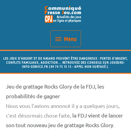
Aller
Menu
au
contenu
Menu
LES JEUX D’ARGENT ET DE HASARD PEUVENT ÊTRE DANGEREUX : PERTES D’ARGENT,
CONFLITS FAMILIAUX, ADDICTION... RETROUVEZ DES CONSEILS SUR JOUEURS-
INFO-SERVICE.FR ( 09 74 75 13 13 - APPEL NON SURTAXÉ ).
Jeu de grattage Rocks Glory de la FDJ, les
probabilités de gagner
Nous vous l’avions annoncé il y a quelques jours,
c’est désormais chose faite,
la FDJ vient de lancer
son tout nouveau jeu de grattage Rocks Glory
.