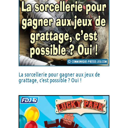
La sorcellerie pour gagner aux jeux de
grattage, c’est possible ? Oui !