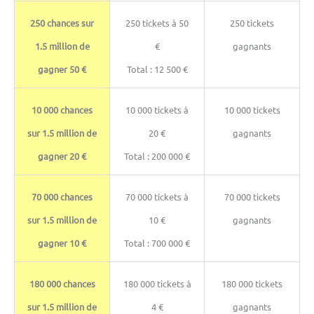
250 chances sur
250 tickets à 50
250 tickets
1.5 million de
€
gagnants
gagner 50 €
Total : 12 500 €
10 000 chances
10 000 tickets à
10 000 tickets
sur 1.5 million de
20 €
gagnants
gagner 20 €
Total : 200 000 €
70 000 chances
70 000 tickets à
70 000 tickets
sur 1.5 million de
10 €
gagnants
gagner 10 €
Total : 700 000 €
180 000 chances
180 000 tickets à
180 000
tickets
sur 1.5 million de
4 €
gagnants