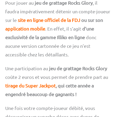
Pour jouer au
jeu de grattage Rocks Glory
, il
faudra impérativement détenir un compte-joueur
sur le
site en ligne officiel de la FDJ
ou sur son
application mobile
. En effet, il s’agit
d’une
exclusivité de la gamme Illiko en ligne
donc
aucune version cartonnée de ce jeu n’est
accessible chez les détaillants.
Une participation au
jeu de grattage Rocks Glory
coûte 2 euros et vous permet de prendre part au
tirage du Super Jackpot
, qui cette année a
engendré beaucoup de gagnants !
Une fois votre compte-joueur débité, vous
découvrirez un superbe décor avec dunes de