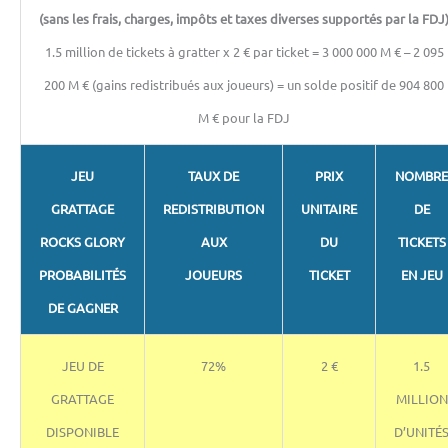
(sans les frais, charges, impôts et taxes diverses supportés par la FDJ
1.5 million de tickets à gratter x 2 € par ticket = 3 000 000 M € – 2 095
200 M € (gains redistribués aux joueurs) = un solde positif de 904 800
M € pour la FDJ
JEU
TAUX DE
PRIX
NOMBRE
GRATTAGE
REDISTRIBUTION
UNITAIRE
DE
ROCKS GLORY
AUX
DU
TICKETS
PROBABILITÉS
JOUEURS
TICKET
EN JEU
DE GAGNER
JEU DE
72%
2 €
1.5
GRATTAGE
MILLION
DISPONIBLE
D’UNITÉ