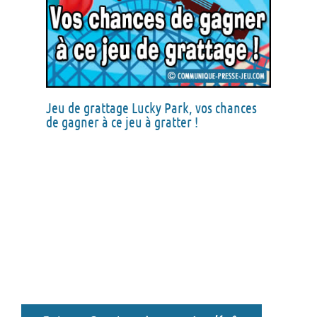
Jeu de grattage Lucky Park, vos chances
de gagner à ce jeu à gratter !