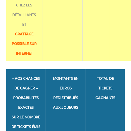
CHEZ LES
DÉTAILLANTS
ET
GRATTAGE
POSSIBLE SUR
INTERNET
– VOS CHANCES
MONTANTS EN
TOTAL DE
DE GAGNER –
EUROS
TICKETS
PROBABILITÉS
REDISTRIBUÉS
GAGNANTS
EXACTES
AUX JOUEURS
SUR LE NOMBRE
DE TICKETS ÉMIS