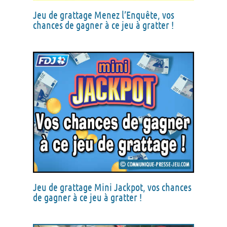
Jeu de grattage Menez l’Enquête, vos
chances de gagner à ce jeu à gratter !
Jeu de grattage Mini Jackpot, vos chances
de gagner à ce jeu à gratter !