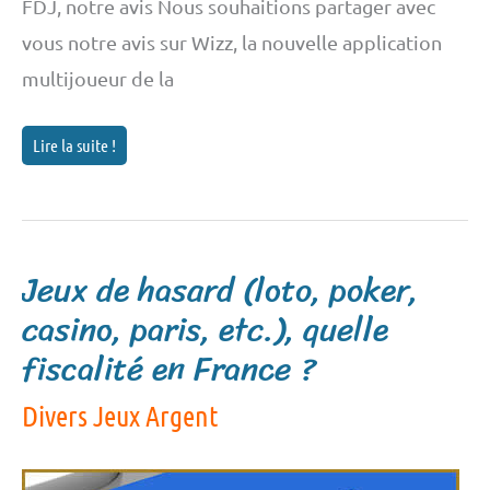
FDJ, notre avis Nous souhaitions partager avec
vous notre avis sur Wizz, la nouvelle application
multijoueur de la
Lire la suite !
Jeux de hasard (loto, poker,
Jeux
de
casino, paris, etc.), quelle
hasard
(loto,
poker,
fiscalité en France ?
casino,
paris,
etc.),
Divers Jeux Argent
quelle
fiscalité
en
France
?