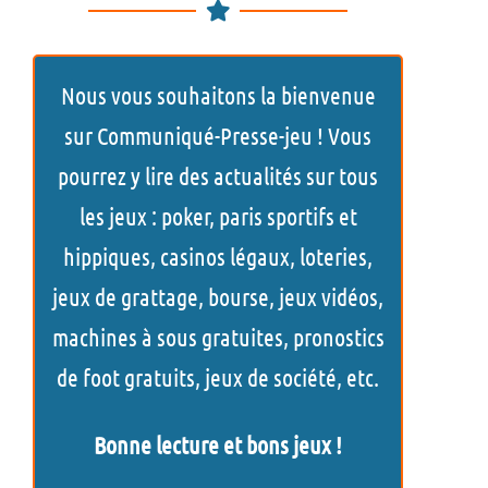
c
h
Nous vous souhaitons la bienvenue
e
sur Communiqué-Presse-jeu ! Vous
r
pourrez y lire des actualités sur tous
c
les jeux : poker, paris sportifs et
h
hippiques, casinos légaux, loteries,
e
jeux de grattage, bourse, jeux vidéos,
r
machines à sous gratuites, pronostics
de foot gratuits, jeux de société, etc.
Bonne lecture et bons jeux !