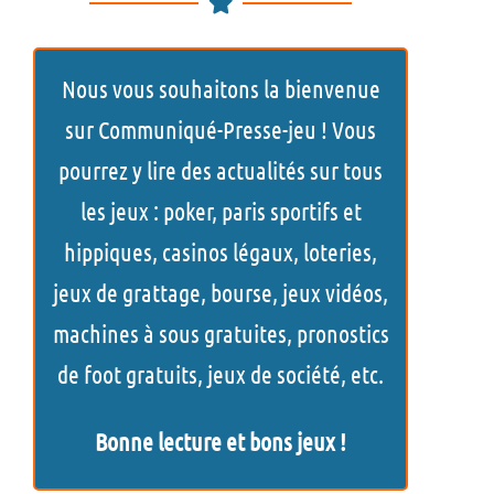
c
h
Nous vous souhaitons la bienvenue
e
sur Communiqué-Presse-jeu ! Vous
r
pourrez y lire des actualités sur tous
c
les jeux : poker, paris sportifs et
h
hippiques, casinos légaux, loteries,
e
jeux de grattage, bourse, jeux vidéos,
r
machines à sous gratuites, pronostics
de foot gratuits, jeux de société, etc.
Bonne lecture et bons jeux !