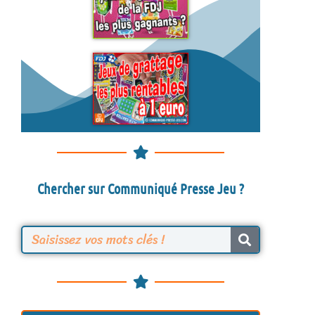
Chercher sur Communiqué Presse Jeu ?
R
e
c