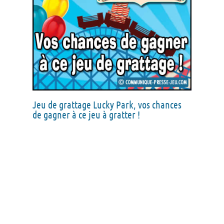
Jeu de grattage Lucky Park, vos chances
de gagner à ce jeu à gratter !