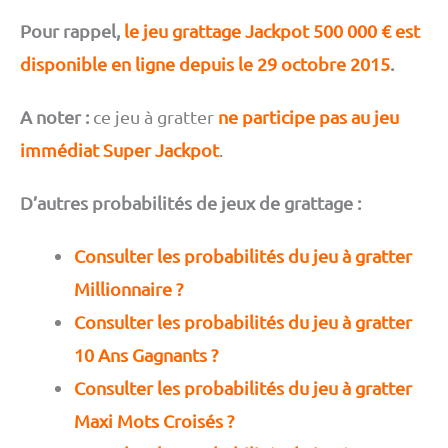
Pour rappel,
le jeu grattage Jackpot 500 000 € est
disponible en ligne depuis le 29 octobre 2015
.
A noter :
ce jeu à gratter
ne participe pas au jeu
immédiat Super Jackpot
.
D’autres probabilités de jeux de grattage :
Consulter les probabilités du jeu à gratter
Millionnaire ?
Consulter les probabilités du jeu à gratter
10 Ans Gagnants ?
Consulter les probabilités du jeu à gratter
Maxi Mots Croisés ?