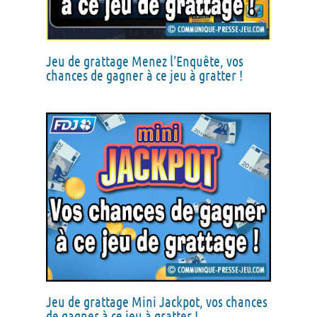
Jeu de grattage Menez l’Enquête, vos
chances de gagner à ce jeu à gratter !
Jeu de grattage Mini Jackpot, vos chances
de gagner à ce jeu à gratter !