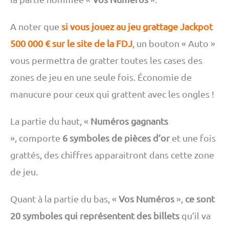
A noter que
si vous jouez au jeu grattage Jackpot
500 000 € sur le site de la FDJ
, un bouton « Auto »
vous permettra de gratter toutes les cases des
zones de jeu en une seule fois. Économie de
manucure pour ceux qui grattent avec les ongles !
La partie du haut, «
Numéros gagnants
», comporte
6 symboles de pièces d’or
et une fois
grattés, des chiffres apparaitront dans cette zone
de jeu.
Quant à la partie du bas, «
Vos Numéros
»,
ce sont
20 symboles qui représentent des billets
qu’il va