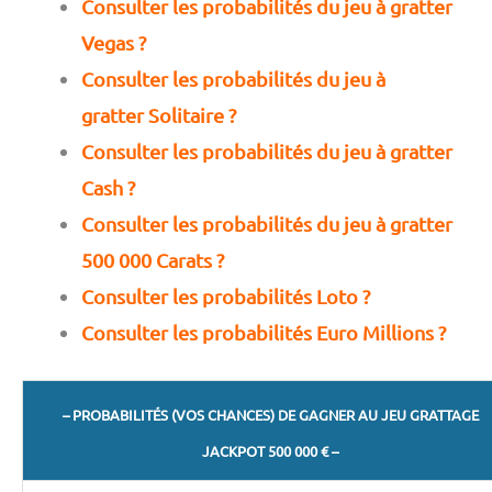
Consulter les probabilités du jeu à gratter
Vegas ?
Consulter les probabilités du jeu à
gratter Solitaire ?
Consulter les probabilités du jeu à gratter
Cash ?
Consulter les probabilités du jeu à gratter
500 000 Carats ?
Consulter les probabilités Loto ?
Consulter les probabilités Euro Millions ?
– PROBABILITÉS (VOS CHANCES) DE GAGNER AU JEU GRATTAGE
JACKPOT 500 000 € –