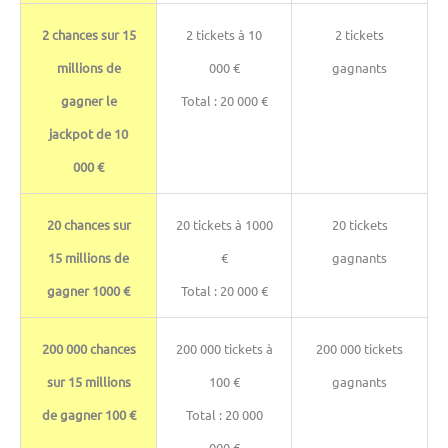
2 chances sur 15
2 tickets à 10
2 tickets
millions de
000 €
gagnants
gagner le
Total : 20 000 €
jackpot de 10
000 €
20 chances sur
20 tickets à 1000
20 tickets
15 millions de
€
gagnants
gagner 1000 €
Total : 20 000 €
200 000 chances
200 000 tickets à
200 000 tickets
sur 15 millions
100 €
gagnants
de gagner 100 €
Total : 20 000
000 €