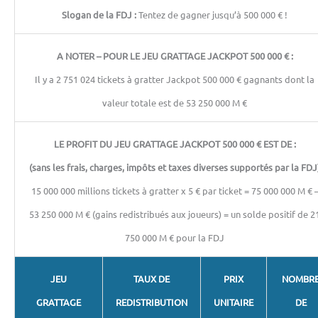
Slogan de la FDJ :
Tentez de gagner jusqu’à 500 000 € !
A NOTER – POUR LE JEU GRATTAGE JACKPOT 500 000 € :
Il y a 2 751 024 tickets à gratter Jackpot 500 000 € gagnants dont la
valeur totale est de 53 250 000 M €
LE PROFIT DU JEU GRATTAGE JACKPOT 500 000 € EST DE :
(sans les frais, charges, impôts et taxes diverses supportés par la FDJ
15 000 000 millions tickets à gratter x 5 € par ticket = 75 000 000 M € 
53 250 000 M € (gains redistribués aux joueurs) = un solde positif de 2
750 000 M € pour la FDJ
JEU
TAUX DE
PRIX
NOMBR
GRATTAGE
REDISTRIBUTION
UNITAIRE
DE