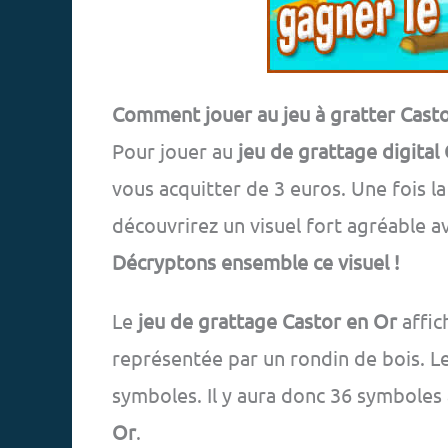
Comment jouer au jeu à gratter Casto
Pour jouer au
jeu de grattage digital
vous acquitter de 3 euros. Une fois 
découvrirez un visuel fort agréable av
Décryptons ensemble ce visuel !
Le
jeu de grattage Castor en Or
affic
représentée par un rondin de bois. L
symboles. Il y aura donc 36 symboles 
Or
.