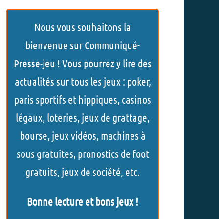
h
Nous vous souhaitons la
e
bienvenue sur Communiqué-
r
Presse-jeu ! Vous pourrez y lire des
c
actualités sur tous les jeux : poker,
h
paris sportifs et hippiques, casinos
e
légaux, loteries, jeux de grattage,
r
bourse, jeux vidéos, machines à
sous gratuites, pronostics de foot
gratuits, jeux de société, etc.
Bonne lecture et bons jeux !